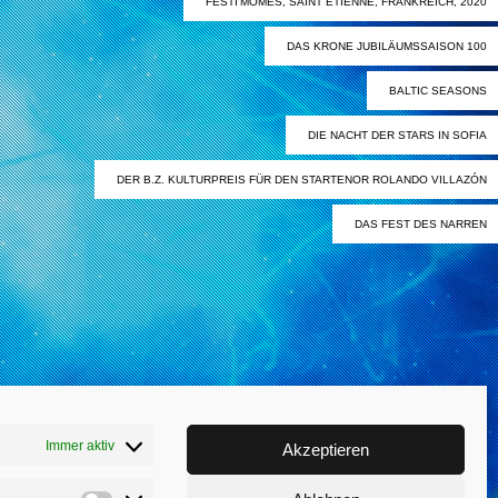
FESTI’MÔMES, SAINT ETIENNE, FRANKREICH, 2020
DAS KRONE JUBILÄUMSSAISON 100
BALTIC SEASONS
DIE NACHT DER STARS IN SOFIA
DER B.Z. KULTURPREIS FÜR DEN STARTENOR ROLANDO VILLAZÓN
DAS FEST DES NARREN
Immer aktiv
Akzeptieren