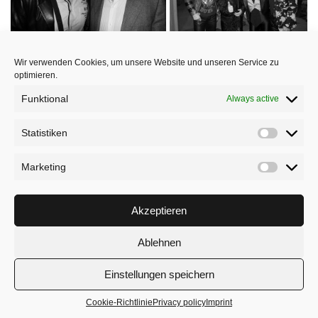
Wir verwenden Cookies, um unsere Website und unseren Service zu
optimieren.
Funktional
Always active
Statistiken
Marketing
ARTWORK
Akzeptieren
Ablehnen
Einstellungen speichern
Cookie-Richtlinie
Privacy policy
Imprint
DE | EN
E-MAIL
NEWSLETTER